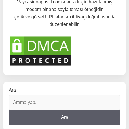
Vaycasinoapps.it.com alan adı için hazırlanmış
modern bir ana sayfa teması örneğidir.
İçerik ve görsel URL alanları ihtiyaç doğrultusunda
düzenlenebilir.
Ara
Ara