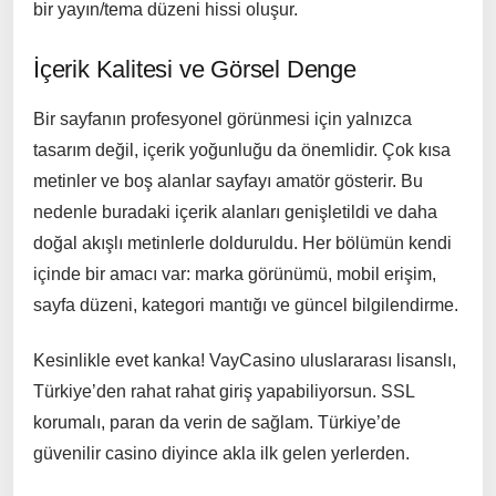
bir yayın/tema düzeni hissi oluşur.
İçerik Kalitesi ve Görsel Denge
Bir sayfanın profesyonel görünmesi için yalnızca
tasarım değil, içerik yoğunluğu da önemlidir. Çok kısa
metinler ve boş alanlar sayfayı amatör gösterir. Bu
nedenle buradaki içerik alanları genişletildi ve daha
doğal akışlı metinlerle dolduruldu. Her bölümün kendi
içinde bir amacı var: marka görünümü, mobil erişim,
sayfa düzeni, kategori mantığı ve güncel bilgilendirme.
Kesinlikle evet kanka! VayCasino uluslararası lisanslı,
Türkiye’den rahat rahat giriş yapabiliyorsun. SSL
korumalı, paran da verin de sağlam. Türkiye’de
güvenilir casino diyince akla ilk gelen yerlerden.