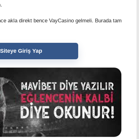
.
nce akla direkt bence VayCasino gelmeli. Burada tam
Siteye Giriş Yap