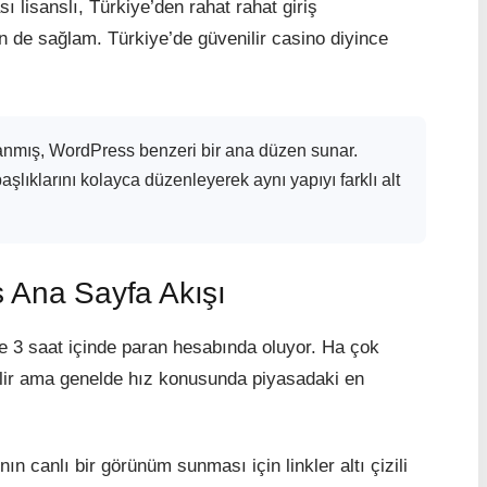
ı lisanslı, Türkiye’den rahat rahat giriş
n de sağlam. Türkiye’de güvenilir casino diyince
lanmış, WordPress benzeri bir ana düzen sunar.
başlıklarını kolayca düzenleyerek aynı yapıyı farklı alt
iş Ana Sayfa Akışı
e 3 saat içinde paran hesabında oluyor. Ha çok
lir ama genelde hız konusunda piyasadaki en
ın canlı bir görünüm sunması için linkler altı çizili