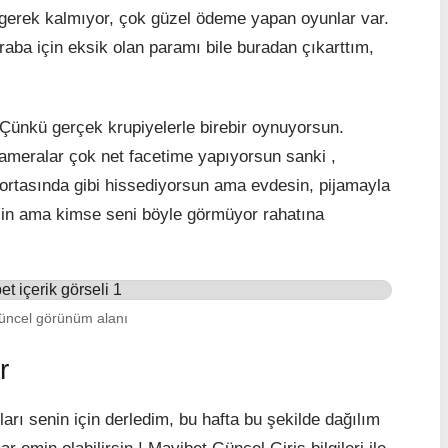
 gerek kalmıyor, çok güzel ödeme yapan oyunlar var.
raba için eksik olan paramı bile buradan çıkarttım,
Çünkü gerçek krupiyelerle birebir oynuyorsun.
ameralar çok net facetime yapıyorsun sanki ,
rtasında gibi hissediyorsun ama evdesin, pijamayla
sin ama kimse seni böyle görmüyor rahatına
üncel görünüm alanı
r
ları senin için derledim, bu hafta bu şekilde dağılım