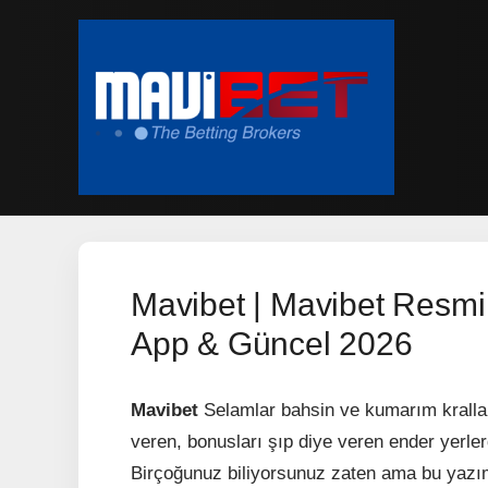
Mavibet | Mavibet Resmi 
App & Güncel 2026
Mavibet
Selamlar bahsin ve kumarım krallar
veren, bonusları şıp diye veren ender yerler
Birçoğunuz biliyorsunuz zaten ama bu yazım