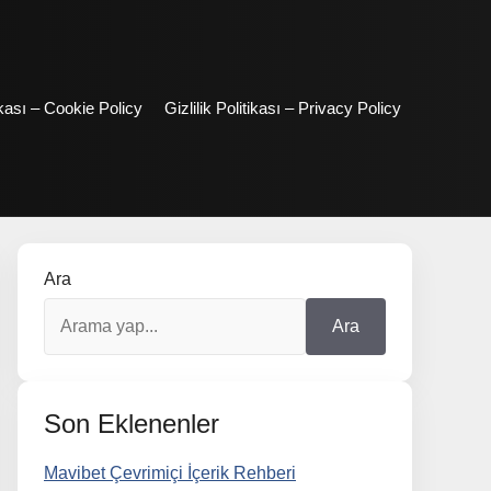
kası – Cookie Policy
Gizlilik Politikası – Privacy Policy
Ara
Ara
Son Eklenenler
Mavibet Çevrimiçi İçerik Rehberi