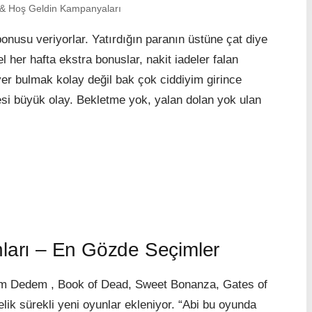
 & Hoş Geldin Kampanyaları
onusu veriyorlar. Yatırdığın paranın üstüne çat diye
l her hafta ekstra bonuslar, nakit iadeler falan
er bulmak kolay değil bak çok ciddiyim girince
si büyük olay. Bekletme yok, yalan dolan yok ulan
nları – En Gözde Seçimler
nım Dedem , Book of Dead, Sweet Bonanza, Gates of
k sürekli yeni oyunlar ekleniyor. “Abi bu oyunda