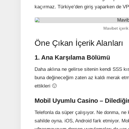
kaçırmaz. Türkiye’den giriş yaparken de VP
Mavibet içerik
Öne Çıkan İçerik Alanları
1. Ana Karşılama Bölümü
Daha aklına ne gelirse sitenin kendi SSS kı
buna değineceğim zaten az kaldı merak etme,
ettikleri 🙂
Mobil Uyumlu Casino – Dilediği
Telefonla da süper çalışıyor. Ne donma, ne
sahilde oyna. iOS, Android fark etmiyor. M