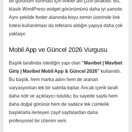
bir görünüm sunması için linkler altı çizili bırakıldı. Bu,
klasik WordPress widget görünümünü daha iyi yansıtır.
Aynı şekilde footer alanında koyu zemin üzerinde link
listesi kullanılması da referans aldığın yapıya daha çok
yaklaşır.
Mobil App ve Güncel 2026 Vurgusu
Başlık tarafında istediğin yapı olan
“Mavibet | Mavibet
Giriş | Mavibet Mobil App & Güncel 2026”
kullanıldı.
Bu başlık, hem marka adını hem de aranan
varyasyonları tek bir satırda toplar. Ancak içerik tarafı
daha nötr ve açıklayıcı tutuldu; bu sayede sayfa hem
daha doğal görünür hem de sadece tek cümlelik
başlıklarla ilerleyen zayıf sayfalardan daha
profesyonel bir izlenim verir.