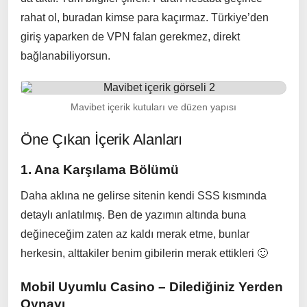
rahat ol, buradan kimse para kaçırmaz. Türkiye’den
giriş yaparken de VPN falan gerekmez, direkt
bağlanabiliyorsun.
Mavibet içerik kutuları ve düzen yapısı
Öne Çıkan İçerik Alanları
1. Ana Karşılama Bölümü
Daha aklına ne gelirse sitenin kendi SSS kısmında
detaylı anlatılmış. Ben de yazımın altında buna
değineceğim zaten az kaldı merak etme, bunlar
herkesin, alttakiler benim gibilerin merak ettikleri 🙂
Mobil Uyumlu Casino – Dilediğiniz Yerden
Oynayı