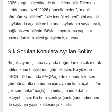
2026 vurgusu içerikte de desteklenebilir. Dilersen
ileride buna özel “2026 güncellemeleri”, “mobil
görünüm yenilikleri”, “site içeriği rehberi” gibi ayrı alt
sayfalar da açabilir ve bu ana sayfadan o sayfalara iç
bağlantı verebilirsin. Böylece aynı tema yapısını
bozmadan tüm siteyi genişletmiş olursun.
Sık Sorulan Konulara Ayrılan Bölüm
Birçok ziyaretçi, ana sayfada doğrudan en çok merak
edilen konu başlıklarını görmek ister. Bu yüzden
JSON-LD tarafında FAQPage de eklendi. İstersen
görünür tarafta da bunun için ayrı bir kutu açabilir, “en
çok sorulanlar” başlığı ile birkaç madde daha
ekleyebilirsin. Bu hem içerik yoğunluğunu artırır hem
de sayfanın yayın kalitesini yükseltir.