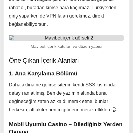
rahat ol, buradan kimse para kaçırmaz. Türkiye’den
giriş yaparken de VPN falan gerekmez, direkt
bağlanabiliyorsun.
Mavibet içerik kutuları ve düzen yapısı
Öne Çıkan İçerik Alanları
1. Ana Karşılama Bölümü
Daha aklına ne gelirse sitenin kendi SSS kısmında
detaylı anlatılmış. Ben de yazımın altında buna
değineceğim zaten az kaldı merak etme, bunlar
herkesin, alttakiler benim gibilerin merak ettikleri 🙂
Mobil Uyumlu Casino – Dilediğiniz Yerden
Oynayı