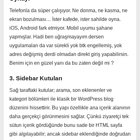
Telefonla da süper çalışıyor. Ne donma, ne kasma, ne
ekran bozulması… İster kafede, ister sahilde oyna.
iOS, Android fark etmiyor. Mobil uyumu şahane
yapmışlar. Hadi ben uğraşmayayım dersen
uygulamaları da var sürekli yok btk engellemiş, yok
adres değişmiş derdi olmadan direkt giriş yapabilirsin.
Benim için en güzel yanı da bu zaten değil mi ?
3. Sidebar Kutuları
Sağ taraftaki kutular; arama, son eklenenler ve
kategori bölümleri ile klasik bir WordPress blog
düzenini hissettirir. Bu yapı özellikle ana içerik alanının
daha gerçekçi görünmesini sağlar. Çünkü ziyaretçi tek
sütun içerik gördüğünde bunu sade bir HTML sayfa
gibi algılayabilir; ancak sidebar eklendiğinde doğrudan