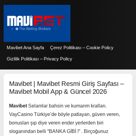
Mavibet Ana Sayfa
Çerez Politikası – Cookie Policy
Gizlilik Politikası – Privacy Policy
Mavibet | Mavibet Resmi Giriş Sayfası –
Mavibet Mobil App & Güncel 2026
Mavibet
Selamlar bahsin ve kumarım kralları.
VayCasino Türkiye’de böyle patlayan, güven veren,
bonusları şıp diye veren ender yerlerden biri
sloganından belli “BANKA GİBİ !” . Birçoğunuz