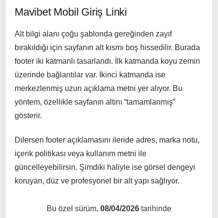
Mavibet Mobil Giriş Linki
Alt bilgi alanı çoğu şablonda gereğinden zayıf
bırakıldığı için sayfanın alt kısmı boş hissedilir. Burada
footer iki katmanlı tasarlandı. İlk katmanda koyu zemin
üzerinde bağlantılar var. İkinci katmanda ise
merkezlenmiş uzun açıklama metni yer alıyor. Bu
yöntem, özellikle sayfanın altını “tamamlanmış”
gösterir.
Dilersen footer açıklamasını ileride adres, marka notu,
içerik politikası veya kullanım metni ile
güncelleyebilirsin. Şimdiki haliyle ise görsel dengeyi
koruyan, düz ve profesyonel bir alt yapı sağlıyor.
Bu özel sürüm,
08/04/2026
tarihinde