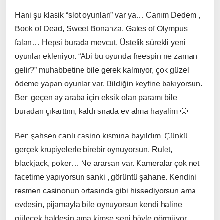
Hani şu klasik “slot oyunları” var ya… Canım Dedem ,
Book of Dead, Sweet Bonanza, Gates of Olympus
falan… Hepsi burada mevcut. Üstelik sürekli yeni
oyunlar ekleniyor. “Abi bu oyunda freespin ne zaman
gelir?” muhabbetine bile gerek kalmıyor, çok güzel
ödeme yapan oyunlar var. Bildiğin keyfine bakıyorsun.
Ben geçen ay araba için eksik olan paramı bile
buradan çıkarttım, kaldı sırada ev alma hayalim 🙂
Ben şahsen canlı casino kısmına bayıldım. Çünkü
gerçek krupiyelerle birebir oynuyorsun. Rulet,
blackjack, poker… Ne ararsan var. Kameralar çok net
facetime yapıyorsun sanki , görüntü şahane. Kendini
resmen casinonun ortasında gibi hissediyorsun ama
evdesin, pijamayla bile oynuyorsun kendi haline
gülecek haldesin ama kimse seni böyle görmüyor