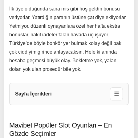
İlk üye olduğunda sana mis gibi hoş geldin bonusu
veriyorlar. Yatırdığın paranın üstüne çat diye ekliyorlar.
Yetmiyor, düzenli oynayanlara özel her hafta ekstra
bonuslar, nakit iadeler falan havada uçuşuyor.
Türkiye’de böyle bonkör yer bulmak kolay değil bak
çok ciddiyim girince anlayacaksın. Hele ki anında
hesaba geçmesi büyük olay. Bekletme yok, yalan
dolan yok ulan prosedür bile yok.
Sayfa İçerikleri
☰
Mavibet Popüler Slot Oyunları – En
Gözde Seçimler