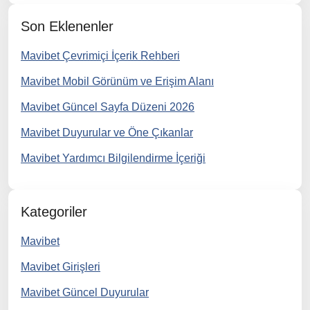
Son Eklenenler
Mavibet Çevrimiçi İçerik Rehberi
Mavibet Mobil Görünüm ve Erişim Alanı
Mavibet Güncel Sayfa Düzeni 2026
Mavibet Duyurular ve Öne Çıkanlar
Mavibet Yardımcı Bilgilendirme İçeriği
Kategoriler
Mavibet
Mavibet Girişleri
Mavibet Güncel Duyurular