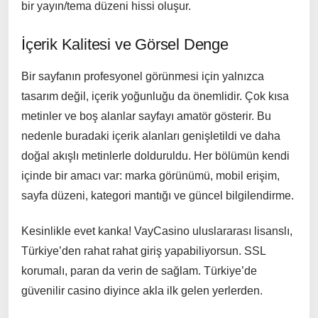
bir yayın/tema düzeni hissi oluşur.
İçerik Kalitesi ve Görsel Denge
Bir sayfanın profesyonel görünmesi için yalnızca
tasarım değil, içerik yoğunluğu da önemlidir. Çok kısa
metinler ve boş alanlar sayfayı amatör gösterir. Bu
nedenle buradaki içerik alanları genişletildi ve daha
doğal akışlı metinlerle dolduruldu. Her bölümün kendi
içinde bir amacı var: marka görünümü, mobil erişim,
sayfa düzeni, kategori mantığı ve güncel bilgilendirme.
Kesinlikle evet kanka! VayCasino uluslararası lisanslı,
Türkiye’den rahat rahat giriş yapabiliyorsun. SSL
korumalı, paran da verin de sağlam. Türkiye’de
güvenilir casino diyince akla ilk gelen yerlerden.