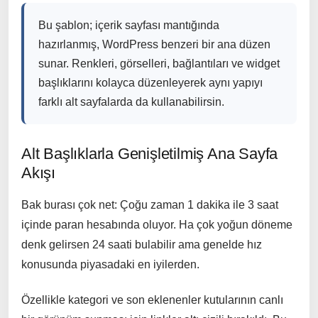
Bu şablon; içerik sayfası mantığında
hazırlanmış, WordPress benzeri bir ana düzen
sunar. Renkleri, görselleri, bağlantıları ve widget
başlıklarını kolayca düzenleyerek aynı yapıyı
farklı alt sayfalarda da kullanabilirsin.
Alt Başlıklarla Genişletilmiş Ana Sayfa
Akışı
Bak burası çok net: Çoğu zaman 1 dakika ile 3 saat
içinde paran hesabında oluyor. Ha çok yoğun döneme
denk gelirsen 24 saati bulabilir ama genelde hız
konusunda piyasadaki en iyilerden.
Özellikle kategori ve son eklenenler kutularının canlı