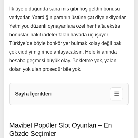
İlk üye olduğunda sana mis gibi hoş geldin bonusu
veriyorlar. Yatırdığın paranın üstüne çat diye ekliyorlar.
Yetmiyor, düzenli oynayanlara özel her hafta ekstra
bonuslar, nakit iadeler falan havada uçuşuyor.
Türkiye’de böyle bonkör yer bulmak kolay değil bak
çok ciddiyim girince anlayacaksın. Hele ki anında
hesaba geçmesi büyük olay. Bekletme yok, yalan
dolan yok ulan prosedür bile yok.
Sayfa İçerikleri
☰
Mavibet Popüler Slot Oyunları – En
Gözde Seçimler