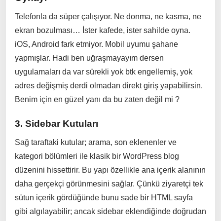
Telefonla da süper çalışıyor. Ne donma, ne kasma, ne
ekran bozulması… İster kafede, ister sahilde oyna.
iOS, Android fark etmiyor. Mobil uyumu şahane
yapmışlar. Hadi ben uğraşmayayım dersen
uygulamaları da var sürekli yok btk engellemiş, yok
adres değişmiş derdi olmadan direkt giriş yapabilirsin.
Benim için en güzel yanı da bu zaten değil mi ?
3. Sidebar Kutuları
Sağ taraftaki kutular; arama, son eklenenler ve
kategori bölümleri ile klasik bir WordPress blog
düzenini hissettirir. Bu yapı özellikle ana içerik alanının
daha gerçekçi görünmesini sağlar. Çünkü ziyaretçi tek
sütun içerik gördüğünde bunu sade bir HTML sayfa
gibi algılayabilir; ancak sidebar eklendiğinde doğrudan