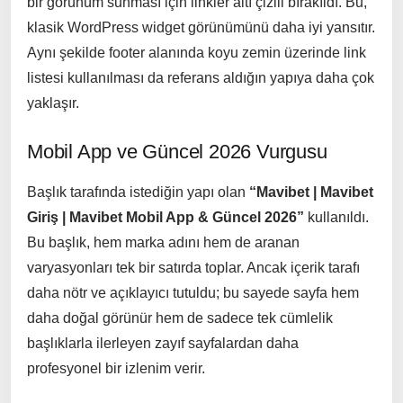
bir görünüm sunması için linkler altı çizili bırakıldı. Bu,
klasik WordPress widget görünümünü daha iyi yansıtır.
Aynı şekilde footer alanında koyu zemin üzerinde link
listesi kullanılması da referans aldığın yapıya daha çok
yaklaşır.
Mobil App ve Güncel 2026 Vurgusu
Başlık tarafında istediğin yapı olan
“Mavibet | Mavibet
Giriş | Mavibet Mobil App & Güncel 2026”
kullanıldı.
Bu başlık, hem marka adını hem de aranan
varyasyonları tek bir satırda toplar. Ancak içerik tarafı
daha nötr ve açıklayıcı tutuldu; bu sayede sayfa hem
daha doğal görünür hem de sadece tek cümlelik
başlıklarla ilerleyen zayıf sayfalardan daha
profesyonel bir izlenim verir.