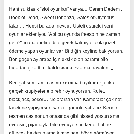
Hani şu klasik “slot oyunları” var ya… Canım Dedem ,
Book of Dead, Sweet Bonanza, Gates of Olympus
falan… Hepsi burada mevcut. Üstelik sürekli yeni
oyunlar ekleniyor. “Abi bu oyunda freespin ne zaman
gelir?” muhabbetine bile gerek kalmıyor, çok güzel
ödeme yapan oyunlar var. Bildiğin keyfine bakıyorsun.
Ben geçen ay araba için eksik olan paramı bile
buradan çıkarttım, kaldı sırada ev alma hayalim 🙂
Ben şahsen canlı casino kısmına bayıldım. Çünkü
gerçek krupiyelerle birebir oynuyorsun. Rulet,
blackjack, poker… Ne ararsan var. Kameralar çok net
facetime yapıyorsun sanki , görüntü şahane. Kendini
resmen casinonun ortasında gibi hissediyorsun ama
evdesin, pijamayla bile oynuyorsun kendi haline
gülecek haldesin ama kimse seni böyle görmüyor