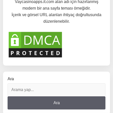
Vaycasinoapps.it.com alan adı için hazırlanmış
modern bir ana sayfa teması örneğidir.
İçerik ve görsel URL alanları ihtiyaç doğrultusunda
düzenlenebilir.
Ara
Ara