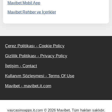
Mavibet Mobil App
Mavibet Rehber ve İçerikler
Çerez Politikası - Cookie Policy
Gizlilik Politikası - Privacy Policy
İletişim - Contact
Kullanım Sözleşmesi - Terms Of Use
Mavibet - mavibet.it.com
vaycasinoapps.it.com © 2026 Mavibet. Tüm hakları saklıdır.