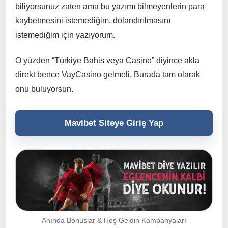
biliyorsunuz zaten ama bu yazımı bilmeyenlerin para
kaybetmesini istemediğim, dolandırılmasını
istemediğim için yazıyorum.
O yüzden “Türkiye Bahis veya Casino” diyince akla
direkt bence VayCasino gelmeli. Burada tam olarak
onu buluyorsun.
Mavibet Siteye Giriş Yap
Anında Bonuslar & Hoş Geldin Kampanyaları