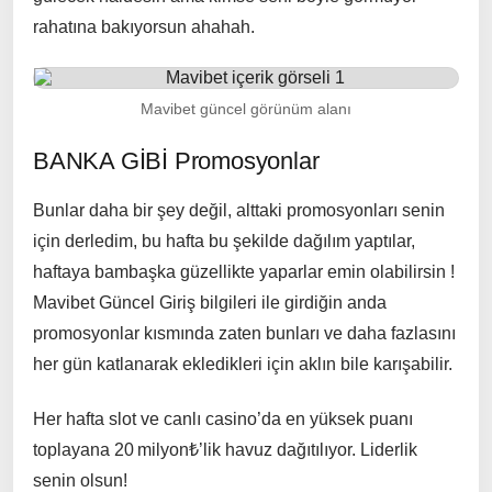
rahatına bakıyorsun ahahah.
Mavibet güncel görünüm alanı
BANKA GİBİ Promosyonlar
Bunlar daha bir şey değil, alttaki promosyonları senin
için derledim, bu hafta bu şekilde dağılım yaptılar,
haftaya bambaşka güzellikte yaparlar emin olabilirsin !
Mavibet Güncel Giriş bilgileri ile girdiğin anda
promosyonlar kısmında zaten bunları ve daha fazlasını
her gün katlanarak ekledikleri için aklın bile karışabilir.
Her hafta slot ve canlı casino’da en yüksek puanı
toplayana 20 milyon₺’lik havuz dağıtılıyor. Liderlik
senin olsun!