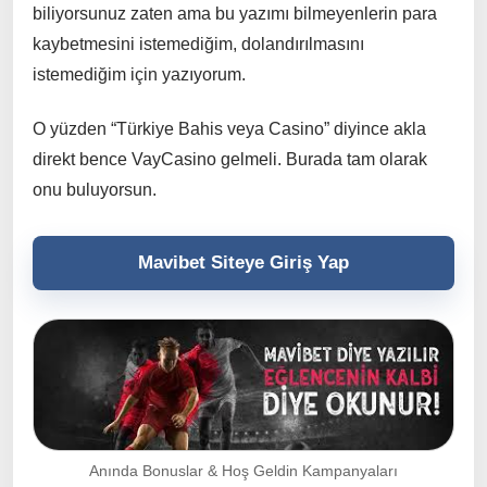
biliyorsunuz zaten ama bu yazımı bilmeyenlerin para
kaybetmesini istemediğim, dolandırılmasını
istemediğim için yazıyorum.
O yüzden “Türkiye Bahis veya Casino” diyince akla
direkt bence VayCasino gelmeli. Burada tam olarak
onu buluyorsun.
Mavibet Siteye Giriş Yap
Anında Bonuslar & Hoş Geldin Kampanyaları