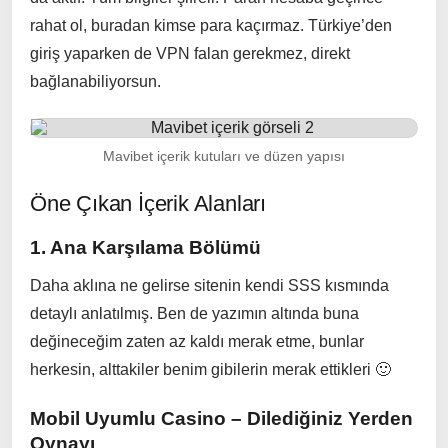
rahat ol, buradan kimse para kaçırmaz. Türkiye’den
giriş yaparken de VPN falan gerekmez, direkt
bağlanabiliyorsun.
Mavibet içerik kutuları ve düzen yapısı
Öne Çıkan İçerik Alanları
1. Ana Karşılama Bölümü
Daha aklına ne gelirse sitenin kendi SSS kısmında
detaylı anlatılmış. Ben de yazımın altında buna
değineceğim zaten az kaldı merak etme, bunlar
herkesin, alttakiler benim gibilerin merak ettikleri 🙂
Mobil Uyumlu Casino – Dilediğiniz Yerden
Oynayı