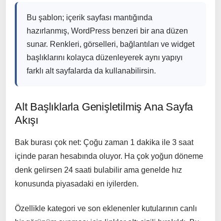
Bu şablon; içerik sayfası mantığında
hazırlanmış, WordPress benzeri bir ana düzen
sunar. Renkleri, görselleri, bağlantıları ve widget
başlıklarını kolayca düzenleyerek aynı yapıyı
farklı alt sayfalarda da kullanabilirsin.
Alt Başlıklarla Genişletilmiş Ana Sayfa
Akışı
Bak burası çok net: Çoğu zaman 1 dakika ile 3 saat
içinde paran hesabında oluyor. Ha çok yoğun döneme
denk gelirsen 24 saati bulabilir ama genelde hız
konusunda piyasadaki en iyilerden.
Özellikle kategori ve son eklenenler kutularının canlı