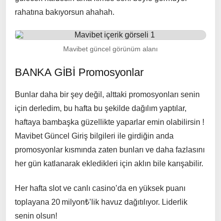
rahatına bakıyorsun ahahah.
Mavibet güncel görünüm alanı
BANKA GİBİ Promosyonlar
Bunlar daha bir şey değil, alttaki promosyonları senin
için derledim, bu hafta bu şekilde dağılım yaptılar,
haftaya bambaşka güzellikte yaparlar emin olabilirsin !
Mavibet Güncel Giriş bilgileri ile girdiğin anda
promosyonlar kısmında zaten bunları ve daha fazlasını
her gün katlanarak ekledikleri için aklın bile karışabilir.
Her hafta slot ve canlı casino’da en yüksek puanı
toplayana 20 milyon₺’lik havuz dağıtılıyor. Liderlik
senin olsun!