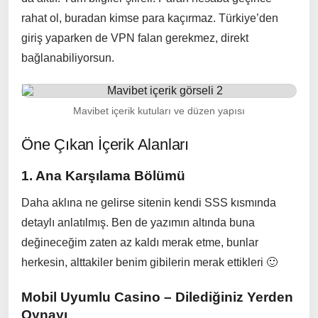
rahat ol, buradan kimse para kaçırmaz. Türkiye’den
giriş yaparken de VPN falan gerekmez, direkt
bağlanabiliyorsun.
Mavibet içerik kutuları ve düzen yapısı
Öne Çıkan İçerik Alanları
1. Ana Karşılama Bölümü
Daha aklına ne gelirse sitenin kendi SSS kısmında
detaylı anlatılmış. Ben de yazımın altında buna
değineceğim zaten az kaldı merak etme, bunlar
herkesin, alttakiler benim gibilerin merak ettikleri 🙂
Mobil Uyumlu Casino – Dilediğiniz Yerden
Oynayı