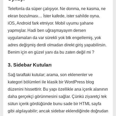
Telefonla da süper çalışıyor. Ne donma, ne kasma, ne
ekran bozulması… İster kafede, ister sahilde oyna.
iOS, Android fark etmiyor. Mobil uyumu şahane
yapmışlar. Hadi ben uğraşmayayım dersen
uygulamaları da var sürekli yok btk engellemiş, yok
adres değişmiş derdi olmadan direkt giriş yapabilirsin.
Benim için en güzel yanı da bu zaten değil mi ?
3. Sidebar Kutuları
Sağ taraftaki kutular; arama, son eklenenler ve
kategori bölümleri ile klasik bir WordPress blog
düzenini hissettirir. Bu yapı özellikle ana içerik alanının
daha gerçekçi görünmesini sağlar. Çünkü ziyaretçi tek
sütun içerik gördüğünde bunu sade bir HTML sayfa
gibi algılayabilir; ancak sidebar eklendiğinde doğrudan