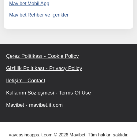
Mavibet Mobil App
Mavibet Rehber ve İçerikler
Çerez Politikası - Cookie Policy
Gizlilik Politikası - Privacy Policy
İletişim - Contact
Kullanım Sözleşmesi - Terms Of Use
Mavibet - mavibet.it.com
vaycasinoapps.it.com © 2026 Mavibet. Tüm hakları saklıdır.