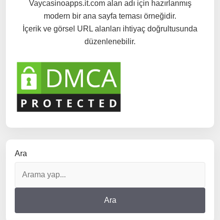
Vaycasinoapps.it.com alan adı için hazırlanmış
modern bir ana sayfa teması örneğidir.
İçerik ve görsel URL alanları ihtiyaç doğrultusunda
düzenlenebilir.
Ara
Ara