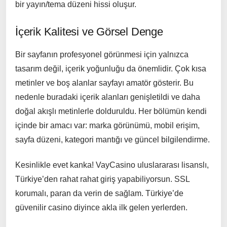
bir yayın/tema düzeni hissi oluşur.
İçerik Kalitesi ve Görsel Denge
Bir sayfanın profesyonel görünmesi için yalnızca
tasarım değil, içerik yoğunluğu da önemlidir. Çok kısa
metinler ve boş alanlar sayfayı amatör gösterir. Bu
nedenle buradaki içerik alanları genişletildi ve daha
doğal akışlı metinlerle dolduruldu. Her bölümün kendi
içinde bir amacı var: marka görünümü, mobil erişim,
sayfa düzeni, kategori mantığı ve güncel bilgilendirme.
Kesinlikle evet kanka! VayCasino uluslararası lisanslı,
Türkiye’den rahat rahat giriş yapabiliyorsun. SSL
korumalı, paran da verin de sağlam. Türkiye’de
güvenilir casino diyince akla ilk gelen yerlerden.