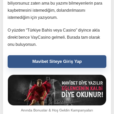
biliyorsunuz zaten ama bu yazımı bilmeyenlerin para
kaybetmesini istemediğim, dolandırılmasını
istemediğim için yazıyorum.
O yüzden “Türkiye Bahis veya Casino” diyince akla
direkt bence VayCasino gelmeli. Burada tam olarak
onu buluyorsun.
Mavibet Siteye Giriş Yap
Anında Bonuslar & Hoş Geldin Kampanyaları