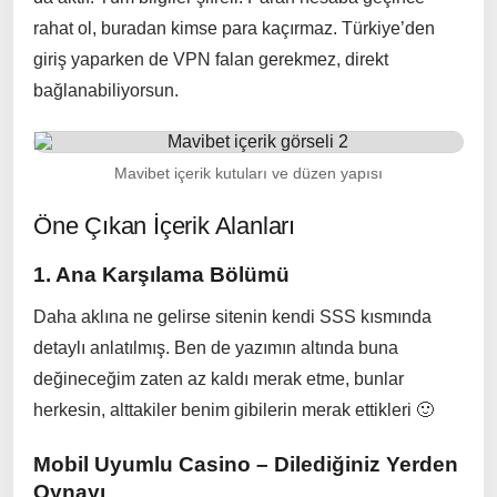
rahat ol, buradan kimse para kaçırmaz. Türkiye’den
giriş yaparken de VPN falan gerekmez, direkt
bağlanabiliyorsun.
Mavibet içerik kutuları ve düzen yapısı
Öne Çıkan İçerik Alanları
1. Ana Karşılama Bölümü
Daha aklına ne gelirse sitenin kendi SSS kısmında
detaylı anlatılmış. Ben de yazımın altında buna
değineceğim zaten az kaldı merak etme, bunlar
herkesin, alttakiler benim gibilerin merak ettikleri 🙂
Mobil Uyumlu Casino – Dilediğiniz Yerden
Oynayı