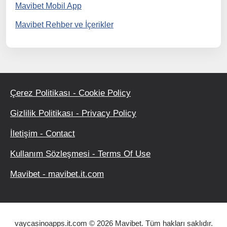
Mavibet Mobil App
Mavibet Rehber ve İçerikler
Çerez Politikası - Cookie Policy
Gizlilik Politikası - Privacy Policy
İletişim - Contact
Kullanım Sözleşmesi - Terms Of Use
Mavibet - mavibet.it.com
vaycasinoapps.it.com © 2026 Mavibet. Tüm hakları saklıdır.