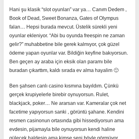
Hani şu klasik “slot oyunları” var ya… Canım Dedem ,
Book of Dead, Sweet Bonanza, Gates of Olympus
falan… Hepsi burada mevcut. Üstelik sürekli yeni
oyunlar ekleniyor. “Abi bu oyunda freespin ne zaman
gelir?” muhabbetine bile gerek kalmıyor, çok güzel
ödeme yapan oyunlar var. Bildiğin keyfine bakıyorsun.
Ben geçen ay araba için eksik olan paramı bile
buradan çıkarttım, kaldı sırada ev alma hayalim 🙂
Ben şahsen canlı casino kısmına bayıldım. Çünkü
gerçek krupiyelerle birebir oynuyorsun. Rulet,
blackjack, poker… Ne ararsan var. Kameralar çok net
facetime yapıyorsun sanki , görüntü şahane. Kendini
resmen casinonun ortasında gibi hissediyorsun ama
evdesin, pijamayla bile oynuyorsun kendi haline
gülecek haldesin ama kimse seni böyle görmüyor