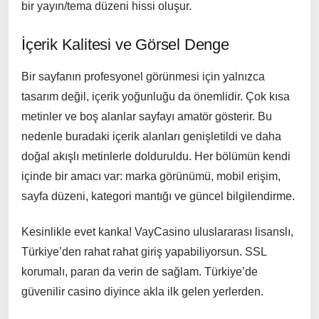
bir yayın/tema düzeni hissi oluşur.
İçerik Kalitesi ve Görsel Denge
Bir sayfanın profesyonel görünmesi için yalnızca
tasarım değil, içerik yoğunluğu da önemlidir. Çok kısa
metinler ve boş alanlar sayfayı amatör gösterir. Bu
nedenle buradaki içerik alanları genişletildi ve daha
doğal akışlı metinlerle dolduruldu. Her bölümün kendi
içinde bir amacı var: marka görünümü, mobil erişim,
sayfa düzeni, kategori mantığı ve güncel bilgilendirme.
Kesinlikle evet kanka! VayCasino uluslararası lisanslı,
Türkiye’den rahat rahat giriş yapabiliyorsun. SSL
korumalı, paran da verin de sağlam. Türkiye’de
güvenilir casino diyince akla ilk gelen yerlerden.