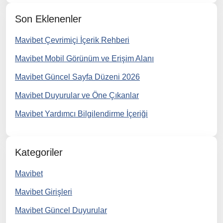
Son Eklenenler
Mavibet Çevrimiçi İçerik Rehberi
Mavibet Mobil Görünüm ve Erişim Alanı
Mavibet Güncel Sayfa Düzeni 2026
Mavibet Duyurular ve Öne Çıkanlar
Mavibet Yardımcı Bilgilendirme İçeriği
Kategoriler
Mavibet
Mavibet Girişleri
Mavibet Güncel Duyurular