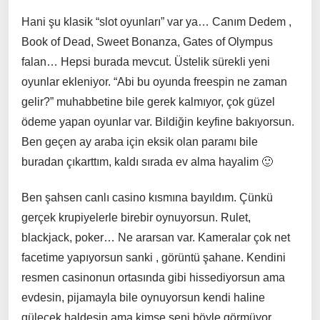
Hani şu klasik “slot oyunları” var ya… Canım Dedem ,
Book of Dead, Sweet Bonanza, Gates of Olympus
falan… Hepsi burada mevcut. Üstelik sürekli yeni
oyunlar ekleniyor. “Abi bu oyunda freespin ne zaman
gelir?” muhabbetine bile gerek kalmıyor, çok güzel
ödeme yapan oyunlar var. Bildiğin keyfine bakıyorsun.
Ben geçen ay araba için eksik olan paramı bile
buradan çıkarttım, kaldı sırada ev alma hayalim 🙂
Ben şahsen canlı casino kısmına bayıldım. Çünkü
gerçek krupiyelerle birebir oynuyorsun. Rulet,
blackjack, poker… Ne ararsan var. Kameralar çok net
facetime yapıyorsun sanki , görüntü şahane. Kendini
resmen casinonun ortasında gibi hissediyorsun ama
evdesin, pijamayla bile oynuyorsun kendi haline
gülecek haldesin ama kimse seni böyle görmüyor