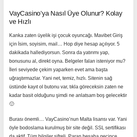
VayCasino’ya Nasıl Üye Olunur? Kolay
ve Hızlı
Kanka zaten üyelik işi çocuk oyuncağı. Mavibet Giriş
için İsim, soyisim, mail… Hop diye hesap açılıyor. 5
dakikada hallediyorsun. Sonra da yatırımı yap,
bonusunu al, direkt oyna. Belgeler falan isteniyor mu?
İleri seviyede çekim yaparken evet ama başta
uğraştırmazlar. Yani net, temiz, hızlı. Sitenin sağ
üstünde kayıt ol butonu var, tıkla göreceksin zaten ne
kadar basit olduğunu şimdi ne anlatsam boş gelecektir
🙂
Burası önemli… VayCasino’nun Malta lisansı var. Yani
öyle bodoslama kurulmuş bir site değil. SSL sertifikası
da aktif. Tüm bilgiler şifreli. Paran hesaba geçince