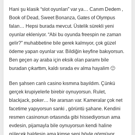
Hani şu klasik “slot oyunları” var ya… Canım Dedem ,
Book of Dead, Sweet Bonanza, Gates of Olympus
falan… Hepsi burada mevcut. Üstelik sürekli yeni
oyunlar ekleniyor. “Abi bu oyunda freespin ne zaman
gelir?” muhabbetine bile gerek kalmıyor, çok güzel
ödeme yapan oyunlar var. Bildiğin keyfine bakıyorsun.
Ben geçen ay araba için eksik olan paramı bile
buradan çıkarttım, kaldı sırada ev alma hayalim 🙂
Ben şahsen canlı casino kısmına bayıldım. Çünkü
gerçek krupiyelerle birebir oynuyorsun. Rulet,
blackjack, poker… Ne ararsan var. Kameralar çok net
facetime yapıyorsun sanki , görüntü şahane. Kendini
resmen casinonun ortasında gibi hissediyorsun ama
evdesin, pijamayla bile oynuyorsun kendi haline
gülecek haldesin ama kimse seni böyle görmüyor