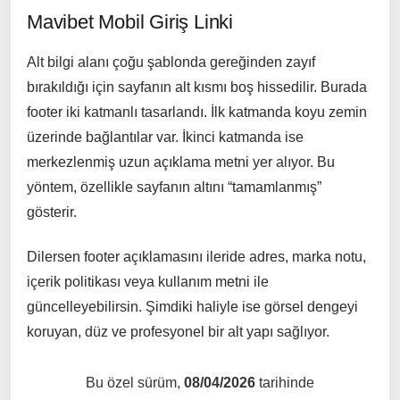
Mavibet Mobil Giriş Linki
Alt bilgi alanı çoğu şablonda gereğinden zayıf
bırakıldığı için sayfanın alt kısmı boş hissedilir. Burada
footer iki katmanlı tasarlandı. İlk katmanda koyu zemin
üzerinde bağlantılar var. İkinci katmanda ise
merkezlenmiş uzun açıklama metni yer alıyor. Bu
yöntem, özellikle sayfanın altını “tamamlanmış”
gösterir.
Dilersen footer açıklamasını ileride adres, marka notu,
içerik politikası veya kullanım metni ile
güncelleyebilirsin. Şimdiki haliyle ise görsel dengeyi
koruyan, düz ve profesyonel bir alt yapı sağlıyor.
Bu özel sürüm,
08/04/2026
tarihinde