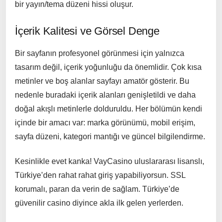
bir yayın/tema düzeni hissi oluşur.
İçerik Kalitesi ve Görsel Denge
Bir sayfanın profesyonel görünmesi için yalnızca
tasarım değil, içerik yoğunluğu da önemlidir. Çok kısa
metinler ve boş alanlar sayfayı amatör gösterir. Bu
nedenle buradaki içerik alanları genişletildi ve daha
doğal akışlı metinlerle dolduruldu. Her bölümün kendi
içinde bir amacı var: marka görünümü, mobil erişim,
sayfa düzeni, kategori mantığı ve güncel bilgilendirme.
Kesinlikle evet kanka! VayCasino uluslararası lisanslı,
Türkiye’den rahat rahat giriş yapabiliyorsun. SSL
korumalı, paran da verin de sağlam. Türkiye’de
güvenilir casino diyince akla ilk gelen yerlerden.