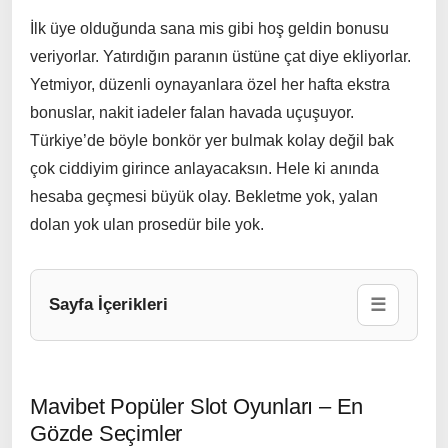
İlk üye olduğunda sana mis gibi hoş geldin bonusu
veriyorlar. Yatırdığın paranın üstüne çat diye ekliyorlar.
Yetmiyor, düzenli oynayanlara özel her hafta ekstra
bonuslar, nakit iadeler falan havada uçuşuyor.
Türkiye’de böyle bonkör yer bulmak kolay değil bak
çok ciddiyim girince anlayacaksın. Hele ki anında
hesaba geçmesi büyük olay. Bekletme yok, yalan
dolan yok ulan prosedür bile yok.
Sayfa İçerikleri
☰
Mavibet Popüler Slot Oyunları – En
Gözde Seçimler