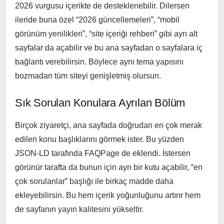
2026 vurgusu içerikte de desteklenebilir. Dilersen
ileride buna özel “2026 güncellemeleri”, “mobil
görünüm yenilikleri”, “site içeriği rehberi” gibi ayrı alt
sayfalar da açabilir ve bu ana sayfadan o sayfalara iç
bağlantı verebilirsin. Böylece aynı tema yapısını
bozmadan tüm siteyi genişletmiş olursun.
Sık Sorulan Konulara Ayrılan Bölüm
Birçok ziyaretçi, ana sayfada doğrudan en çok merak
edilen konu başlıklarını görmek ister. Bu yüzden
JSON-LD tarafında FAQPage de eklendi. İstersen
görünür tarafta da bunun için ayrı bir kutu açabilir, “en
çok sorulanlar” başlığı ile birkaç madde daha
ekleyebilirsin. Bu hem içerik yoğunluğunu artırır hem
de sayfanın yayın kalitesini yükseltir.