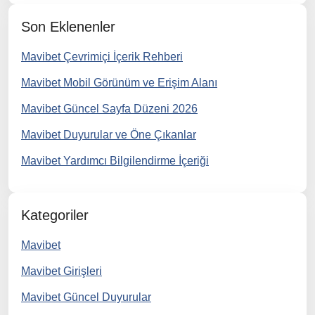
Son Eklenenler
Mavibet Çevrimiçi İçerik Rehberi
Mavibet Mobil Görünüm ve Erişim Alanı
Mavibet Güncel Sayfa Düzeni 2026
Mavibet Duyurular ve Öne Çıkanlar
Mavibet Yardımcı Bilgilendirme İçeriği
Kategoriler
Mavibet
Mavibet Girişleri
Mavibet Güncel Duyurular