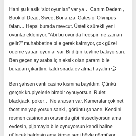
Hani şu klasik “slot oyunları” var ya… Canım Dedem ,
Book of Dead, Sweet Bonanza, Gates of Olympus
falan… Hepsi burada mevcut. Üstelik sürekli yeni
oyunlar ekleniyor. “Abi bu oyunda freespin ne zaman
gelir?” muhabbetine bile gerek kalmıyor, çok güzel
ödeme yapan oyunlar var. Bildiğin keyfine bakıyorsun.
Ben geçen ay araba için eksik olan paramı bile
buradan çıkarttım, kaldı sırada ev alma hayalim 🙂
Ben şahsen canlı casino kısmına bayıldım. Çünkü
gerçek krupiyelerle birebir oynuyorsun. Rulet,
blackjack, poker… Ne ararsan var. Kameralar çok net
facetime yapıyorsun sanki , görüntü şahane. Kendini
resmen casinonun ortasında gibi hissediyorsun ama
evdesin, pijamayla bile oynuyorsun kendi haline
gülecek haldesin ama kimse seni böyle görmüyor