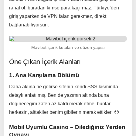
rahat ol, buradan kimse para kaçırmaz. Türkiye’den
giriş yaparken de VPN falan gerekmez, direkt
bağlanabiliyorsun.
Mavibet içerik kutuları ve düzen yapısı
Öne Çıkan İçerik Alanları
1. Ana Karşılama Bölümü
Daha aklına ne gelirse sitenin kendi SSS kısmında
detaylı anlatılmış. Ben de yazımın altında buna
değineceğim zaten az kaldı merak etme, bunlar
herkesin, alttakiler benim gibilerin merak ettikleri 🙂
Mobil Uyumlu Casino – Dilediğiniz Yerden
Oynayı