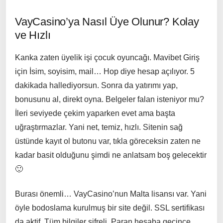
VayCasino’ya Nasıl Üye Olunur? Kolay
ve Hızlı
Kanka zaten üyelik işi çocuk oyuncağı. Mavibet Giriş
için İsim, soyisim, mail… Hop diye hesap açılıyor. 5
dakikada hallediyorsun. Sonra da yatırımı yap,
bonusunu al, direkt oyna. Belgeler falan isteniyor mu?
İleri seviyede çekim yaparken evet ama başta
uğraştırmazlar. Yani net, temiz, hızlı. Sitenin sağ
üstünde kayıt ol butonu var, tıkla göreceksin zaten ne
kadar basit olduğunu şimdi ne anlatsam boş gelecektir
🙂
Burası önemli… VayCasino’nun Malta lisansı var. Yani
öyle bodoslama kurulmuş bir site değil. SSL sertifikası
da aktif. Tüm bilgiler şifreli. Paran hesaba geçince