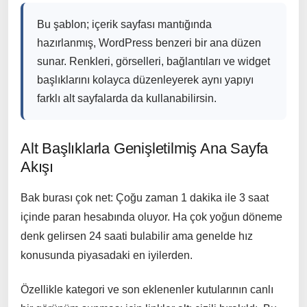
Bu şablon; içerik sayfası mantığında
hazırlanmış, WordPress benzeri bir ana düzen
sunar. Renkleri, görselleri, bağlantıları ve widget
başlıklarını kolayca düzenleyerek aynı yapıyı
farklı alt sayfalarda da kullanabilirsin.
Alt Başlıklarla Genişletilmiş Ana Sayfa
Akışı
Bak burası çok net: Çoğu zaman 1 dakika ile 3 saat
içinde paran hesabında oluyor. Ha çok yoğun döneme
denk gelirsen 24 saati bulabilir ama genelde hız
konusunda piyasadaki en iyilerden.
Özellikle kategori ve son eklenenler kutularının canlı