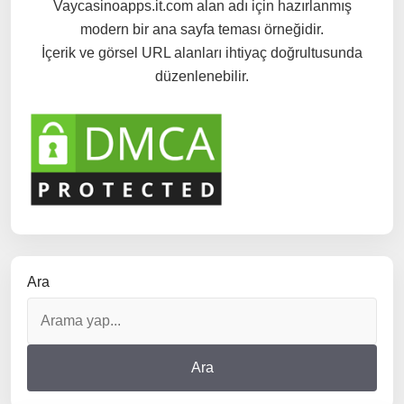
Vaycasinoapps.it.com alan adı için hazırlanmış
modern bir ana sayfa teması örneğidir.
İçerik ve görsel URL alanları ihtiyaç doğrultusunda
düzenlenebilir.
Ara
Ara