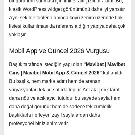
bir görünüm sunması için linkler altı çizili bırakıldı. Bu,
klasik WordPress widget görünümünü daha iyi yansıtır.
Aynı şekilde footer alanında koyu zemin üzerinde link
listesi kullanılması da referans aldığın yapıya daha çok
yaklaşır.
Mobil App ve Güncel 2026 Vurgusu
Başlık tarafında istediğin yapı olan
“Mavibet | Mavibet
Giriş | Mavibet Mobil App & Güncel 2026”
kullanıldı.
Bu başlık, hem marka adını hem de aranan
varyasyonları tek bir satırda toplar. Ancak içerik tarafı
daha nötr ve açıklayıcı tutuldu; bu sayede sayfa hem
daha doğal görünür hem de sadece tek cümlelik
başlıklarla ilerleyen zayıf sayfalardan daha
profesyonel bir izlenim verir.