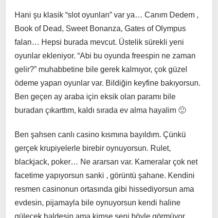
Hani şu klasik “slot oyunları” var ya… Canım Dedem ,
Book of Dead, Sweet Bonanza, Gates of Olympus
falan… Hepsi burada mevcut. Üstelik sürekli yeni
oyunlar ekleniyor. “Abi bu oyunda freespin ne zaman
gelir?” muhabbetine bile gerek kalmıyor, çok güzel
ödeme yapan oyunlar var. Bildiğin keyfine bakıyorsun.
Ben geçen ay araba için eksik olan paramı bile
buradan çıkarttım, kaldı sırada ev alma hayalim 🙂
Ben şahsen canlı casino kısmına bayıldım. Çünkü
gerçek krupiyelerle birebir oynuyorsun. Rulet,
blackjack, poker… Ne ararsan var. Kameralar çok net
facetime yapıyorsun sanki , görüntü şahane. Kendini
resmen casinonun ortasında gibi hissediyorsun ama
evdesin, pijamayla bile oynuyorsun kendi haline
gülecek haldesin ama kimse seni böyle görmüyor