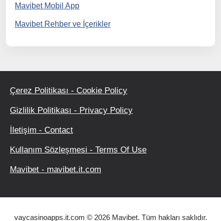
Mavibet Mobil App
Mavibet Rehber ve İçerikler
Çerez Politikası - Cookie Policy
Gizlilik Politikası - Privacy Policy
İletişim - Contact
Kullanım Sözleşmesi - Terms Of Use
Mavibet - mavibet.it.com
vaycasinoapps.it.com © 2026 Mavibet. Tüm hakları saklıdır.