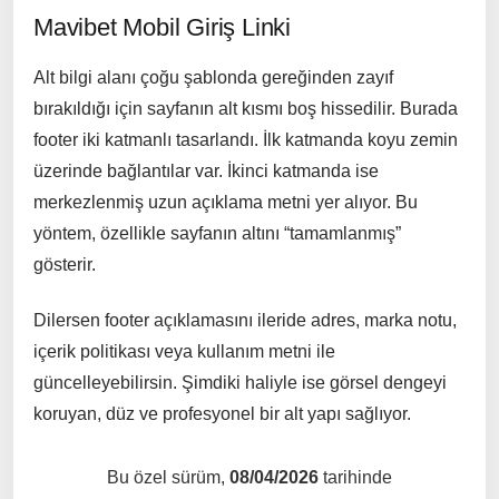
Mavibet Mobil Giriş Linki
Alt bilgi alanı çoğu şablonda gereğinden zayıf
bırakıldığı için sayfanın alt kısmı boş hissedilir. Burada
footer iki katmanlı tasarlandı. İlk katmanda koyu zemin
üzerinde bağlantılar var. İkinci katmanda ise
merkezlenmiş uzun açıklama metni yer alıyor. Bu
yöntem, özellikle sayfanın altını “tamamlanmış”
gösterir.
Dilersen footer açıklamasını ileride adres, marka notu,
içerik politikası veya kullanım metni ile
güncelleyebilirsin. Şimdiki haliyle ise görsel dengeyi
koruyan, düz ve profesyonel bir alt yapı sağlıyor.
Bu özel sürüm,
08/04/2026
tarihinde