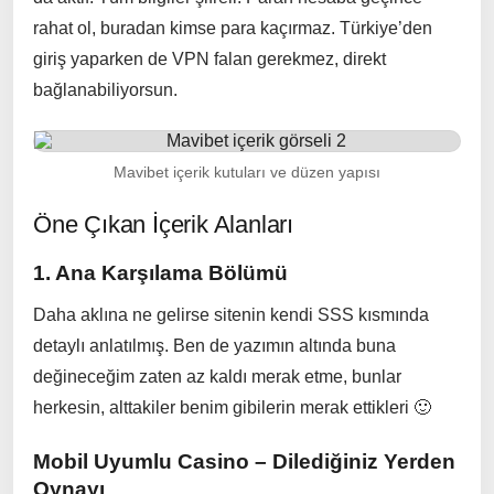
rahat ol, buradan kimse para kaçırmaz. Türkiye’den
giriş yaparken de VPN falan gerekmez, direkt
bağlanabiliyorsun.
Mavibet içerik kutuları ve düzen yapısı
Öne Çıkan İçerik Alanları
1. Ana Karşılama Bölümü
Daha aklına ne gelirse sitenin kendi SSS kısmında
detaylı anlatılmış. Ben de yazımın altında buna
değineceğim zaten az kaldı merak etme, bunlar
herkesin, alttakiler benim gibilerin merak ettikleri 🙂
Mobil Uyumlu Casino – Dilediğiniz Yerden
Oynayı