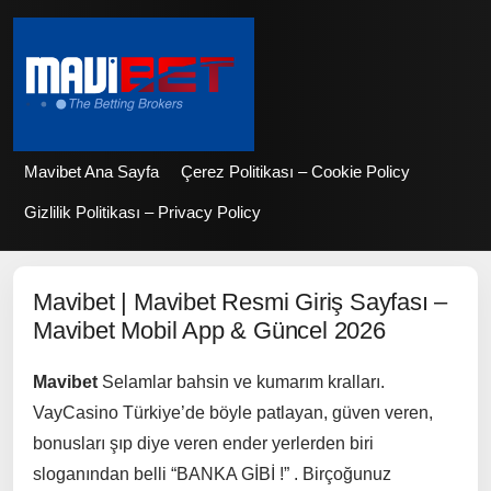
Mavibet Ana Sayfa
Çerez Politikası – Cookie Policy
Gizlilik Politikası – Privacy Policy
Mavibet | Mavibet Resmi Giriş Sayfası –
Mavibet Mobil App & Güncel 2026
Mavibet
Selamlar bahsin ve kumarım kralları.
VayCasino Türkiye’de böyle patlayan, güven veren,
bonusları şıp diye veren ender yerlerden biri
sloganından belli “BANKA GİBİ !” . Birçoğunuz