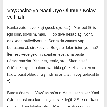
VayCasino’ya Nasıl Üye Olunur? Kolay
ve Hızlı
Kanka zaten üyelik işi çocuk oyuncağı. Mavibet Giriş
için İsim, soyisim, mail… Hop diye hesap açılıyor. 5
dakikada hallediyorsun. Sonra da yatırımı yap,
bonusunu al, direkt oyna. Belgeler falan isteniyor mu?
İleri seviyede çekim yaparken evet ama başta
uğraştırmazlar. Yani net, temiz, hızlı. Sitenin sağ
üstünde kayıt ol butonu var, tıkla göreceksin zaten ne
kadar basit olduğunu şimdi ne anlatsam boş gelecektir
🙂
Burası önemli… VayCasino’nun Malta lisansı var. Yani
öyle bodoslama kurulmuş bir site değil. SSL sertifikası
da aktif. Tüm bilgiler şifreli. Paran hesaba geçince