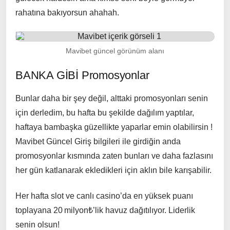
rahatına bakıyorsun ahahah.
Mavibet güncel görünüm alanı
BANKA GİBİ Promosyonlar
Bunlar daha bir şey değil, alttaki promosyonları senin
için derledim, bu hafta bu şekilde dağılım yaptılar,
haftaya bambaşka güzellikte yaparlar emin olabilirsin !
Mavibet Güncel Giriş bilgileri ile girdiğin anda
promosyonlar kısmında zaten bunları ve daha fazlasını
her gün katlanarak ekledikleri için aklın bile karışabilir.
Her hafta slot ve canlı casino’da en yüksek puanı
toplayana 20 milyon₺’lik havuz dağıtılıyor. Liderlik
senin olsun!