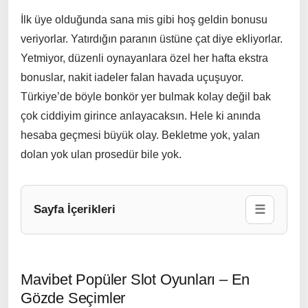
İlk üye olduğunda sana mis gibi hoş geldin bonusu
veriyorlar. Yatırdığın paranın üstüne çat diye ekliyorlar.
Yetmiyor, düzenli oynayanlara özel her hafta ekstra
bonuslar, nakit iadeler falan havada uçuşuyor.
Türkiye’de böyle bonkör yer bulmak kolay değil bak
çok ciddiyim girince anlayacaksın. Hele ki anında
hesaba geçmesi büyük olay. Bekletme yok, yalan
dolan yok ulan prosedür bile yok.
Sayfa İçerikleri
☰
Mavibet Popüler Slot Oyunları – En
Gözde Seçimler