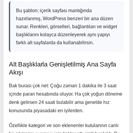
Bu şablon; içerik sayfası mantığında
hazırlanmış, WordPress benzeri bir ana düzen
sunar. Renkleri, görselleri, bağlantıları ve widget
başlıklarını kolayca düzenleyerek aynı yapıyı
farklı alt sayfalarda da kullanabilirsin.
Alt Başlıklarla Genişletilmiş Ana Sayfa
Akışı
Bak burası çok net: Çoğu zaman 1 dakika ile 3 saat
içinde paran hesabında oluyor. Ha çok yoğun döneme
denk gelirsen 24 saati bulabilir ama genelde hız
konusunda piyasadaki en iyilerden.
Özellikle kategori ve son eklenenler kutularının canlı