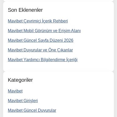
Son Eklenenler
Mavibet Çevrimiçi İçerik Rehberi
Mavibet Mobil Görünüm ve Erişim Alanı
Mavibet Güncel Sayfa Düzeni 2026
Mavibet Duyurular ve Öne Çıkanlar
Mavibet Yardımcı Bilgilendirme İçeriği
Kategoriler
Mavibet
Mavibet Girişleri
Mavibet Güncel Duyurular