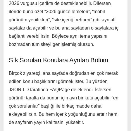
2026 vurgusu içerikte de desteklenebilir. Dilersen
ileride buna özel “2026 güncellemeleri”, “mobil
görünüm yenilikleri”, “site içeriği rehberi” gibi ayrı alt
sayfalar da açabilir ve bu ana sayfadan o sayfalara iç
bağlantı verebilirsin. Böylece aynı tema yapısını
bozmadan tüm siteyi genişletmiş olursun.
Sık Sorulan Konulara Ayrılan Bölüm
Birçok ziyaretçi, ana sayfada doğrudan en çok merak
edilen konu başlıklarını görmek ister. Bu yüzden
JSON-LD tarafında FAQPage de eklendi. İstersen
görünür tarafta da bunun için ayrı bir kutu açabilir, “en
çok sorulanlar” başlığı ile birkaç madde daha
ekleyebilirsin. Bu hem içerik yoğunluğunu artırır hem
de sayfanın yayın kalitesini yükseltir.