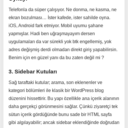
Telefonla da süper çalışıyor. Ne donma, ne kasma, ne
ekran bozulması… İster kafede, ister sahilde oyna.
iOS, Android fark etmiyor. Mobil uyumu şahane
yapmışlar. Hadi ben uğraşmayayım dersen
uygulamaları da var sürekli yok btk engellemiş, yok
adres değişmiş derdi olmadan direkt giriş yapabilirsin.
Benim için en güzel yanı da bu zaten değil mi ?
3. Sidebar Kutuları
Sağ taraftaki kutular; arama, son eklenenler ve
kategori bölümleri ile klasik bir WordPress blog
düzenini hissettirir. Bu yapı özellikle ana içerik alanının
daha gerçekçi görünmesini sağlar. Çünkü ziyaretçi tek
sütun içerik gördüğünde bunu sade bir HTML sayfa
gibi algılayabilir; ancak sidebar eklendiğinde doğrudan