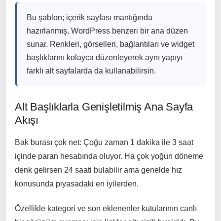
Bu şablon; içerik sayfası mantığında
hazırlanmış, WordPress benzeri bir ana düzen
sunar. Renkleri, görselleri, bağlantıları ve widget
başlıklarını kolayca düzenleyerek aynı yapıyı
farklı alt sayfalarda da kullanabilirsin.
Alt Başlıklarla Genişletilmiş Ana Sayfa
Akışı
Bak burası çok net: Çoğu zaman 1 dakika ile 3 saat
içinde paran hesabında oluyor. Ha çok yoğun döneme
denk gelirsen 24 saati bulabilir ama genelde hız
konusunda piyasadaki en iyilerden.
Özellikle kategori ve son eklenenler kutularının canlı