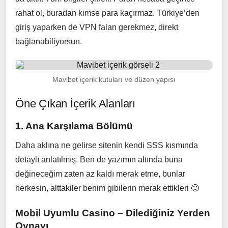
rahat ol, buradan kimse para kaçırmaz. Türkiye’den
giriş yaparken de VPN falan gerekmez, direkt
bağlanabiliyorsun.
Mavibet içerik kutuları ve düzen yapısı
Öne Çıkan İçerik Alanları
1. Ana Karşılama Bölümü
Daha aklına ne gelirse sitenin kendi SSS kısmında
detaylı anlatılmış. Ben de yazımın altında buna
değineceğim zaten az kaldı merak etme, bunlar
herkesin, alttakiler benim gibilerin merak ettikleri 🙂
Mobil Uyumlu Casino – Dilediğiniz Yerden
Oynayı