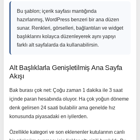
Bu şablon; içerik sayfası mantığında
hazırlanmış, WordPress benzeri bir ana düzen
sunar. Renkleri, görselleri, bağlantıları ve widget
başlıklarını kolayca düzenleyerek aynı yapıyı
farklı alt sayfalarda da kullanabilirsin.
Alt Başlıklarla Genişletilmiş Ana Sayfa
Akışı
Bak burası çok net: Çoğu zaman 1 dakika ile 3 saat
içinde paran hesabında oluyor. Ha çok yoğun döneme
denk gelirsen 24 saati bulabilir ama genelde hız
konusunda piyasadaki en iyilerden.
Özellikle kategori ve son eklenenler kutularının canlı