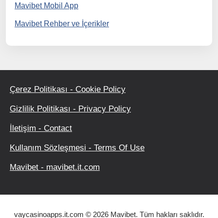
Mavibet Mobil App
Mavibet Rehber ve İçerikler
Çerez Politikası - Cookie Policy
Gizlilik Politikası - Privacy Policy
İletişim - Contact
Kullanım Sözleşmesi - Terms Of Use
Mavibet - mavibet.it.com
vaycasinoapps.it.com © 2026 Mavibet. Tüm hakları saklıdır.