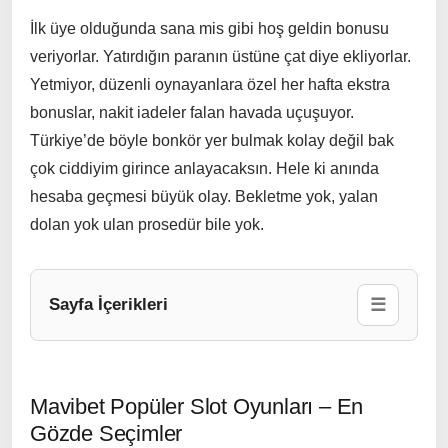
İlk üye olduğunda sana mis gibi hoş geldin bonusu
veriyorlar. Yatırdığın paranın üstüne çat diye ekliyorlar.
Yetmiyor, düzenli oynayanlara özel her hafta ekstra
bonuslar, nakit iadeler falan havada uçuşuyor.
Türkiye’de böyle bonkör yer bulmak kolay değil bak
çok ciddiyim girince anlayacaksın. Hele ki anında
hesaba geçmesi büyük olay. Bekletme yok, yalan
dolan yok ulan prosedür bile yok.
Sayfa İçerikleri
☰
Mavibet Popüler Slot Oyunları – En
Gözde Seçimler