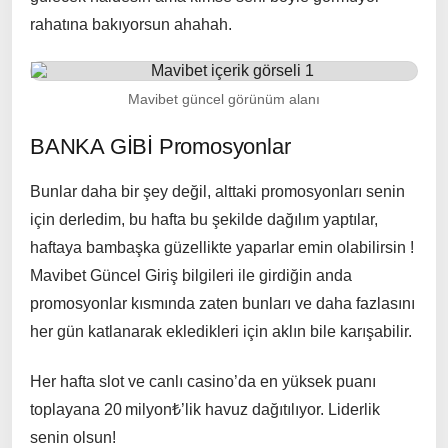
rahatına bakıyorsun ahahah.
Mavibet güncel görünüm alanı
BANKA GİBİ Promosyonlar
Bunlar daha bir şey değil, alttaki promosyonları senin
için derledim, bu hafta bu şekilde dağılım yaptılar,
haftaya bambaşka güzellikte yaparlar emin olabilirsin !
Mavibet Güncel Giriş bilgileri ile girdiğin anda
promosyonlar kısmında zaten bunları ve daha fazlasını
her gün katlanarak ekledikleri için aklın bile karışabilir.
Her hafta slot ve canlı casino’da en yüksek puanı
toplayana 20 milyon₺’lik havuz dağıtılıyor. Liderlik
senin olsun!