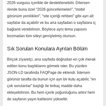
2026 vurgusu içerikte de desteklenebilir. Dilersen
ileride buna özel “2026 güncellemeleri”, “mobil
görünüm yenilikleri”, “site içeriği rehberi” gibi ayrı alt
sayfalar da açabilir ve bu ana sayfadan o sayfalara iç
bağlantı verebilirsin. Böylece aynı tema yapısını
bozmadan tüm siteyi genişletmiş olursun.
Sık Sorulan Konulara Ayrılan Bölüm
Birçok ziyaretçi, ana sayfada doğrudan en çok merak
edilen konu başlıklarını görmek ister. Bu yüzden
JSON-LD tarafında FAQPage de eklendi. İstersen
görünür tarafta da bunun için ayrı bir kutu açabilir, “en
çok sorulanlar” başlığı ile birkaç madde daha
ekleyebilirsin. Bu hem içerik yoğunluğunu artırır hem
de sayfanın yayın kalitesini yükseltir.