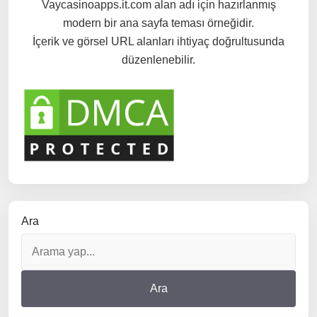
Vaycasinoapps.it.com alan adı için hazırlanmış
modern bir ana sayfa teması örneğidir.
İçerik ve görsel URL alanları ihtiyaç doğrultusunda
düzenlenebilir.
Ara
Ara