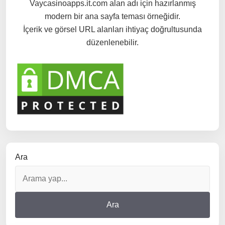
Vaycasinoapps.it.com alan adı için hazırlanmış
modern bir ana sayfa teması örneğidir.
İçerik ve görsel URL alanları ihtiyaç doğrultusunda
düzenlenebilir.
Ara
Ara