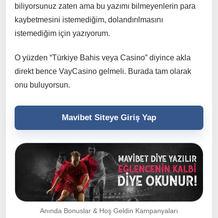
biliyorsunuz zaten ama bu yazımı bilmeyenlerin para
kaybetmesini istemediğim, dolandırılmasını
istemediğim için yazıyorum.
O yüzden “Türkiye Bahis veya Casino” diyince akla
direkt bence VayCasino gelmeli. Burada tam olarak
onu buluyorsun.
Mavibet Siteye Giriş Yap
Anında Bonuslar & Hoş Geldin Kampanyaları