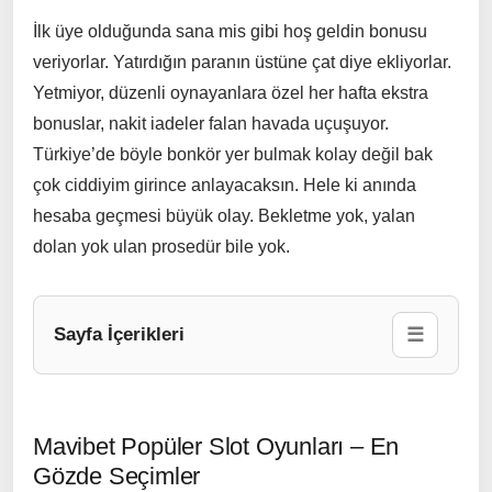
İlk üye olduğunda sana mis gibi hoş geldin bonusu
veriyorlar. Yatırdığın paranın üstüne çat diye ekliyorlar.
Yetmiyor, düzenli oynayanlara özel her hafta ekstra
bonuslar, nakit iadeler falan havada uçuşuyor.
Türkiye’de böyle bonkör yer bulmak kolay değil bak
çok ciddiyim girince anlayacaksın. Hele ki anında
hesaba geçmesi büyük olay. Bekletme yok, yalan
dolan yok ulan prosedür bile yok.
Sayfa İçerikleri
☰
Mavibet Popüler Slot Oyunları – En
Gözde Seçimler