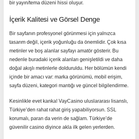
bir yayın/tema düzeni hissi oluşur.
İçerik Kalitesi ve Görsel Denge
Bir sayfanın profesyonel görünmesi için yalnızca
tasarım değil, içerik yoğunluğu da önemlidir. Çok kısa
metinler ve boş alanlar sayfayı amatör gösterir. Bu
nedenle buradaki içerik alanları genişletildi ve daha
doğal akışlı metinlerle dolduruldu. Her bölümün kendi
içinde bir amacı var: marka görünümü, mobil erişim,
sayfa düzeni, kategori mantığı ve güncel bilgilendirme.
Kesinlikle evet kanka! VayCasino uluslararası lisanslı,
Türkiye’den rahat rahat giriş yapabiliyorsun. SSL
korumalı, paran da verin de sağlam. Türkiye’de
güvenilir casino diyince akla ilk gelen yerlerden.