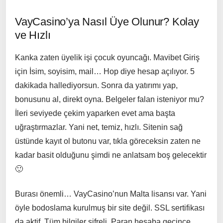
VayCasino’ya Nasıl Üye Olunur? Kolay
ve Hızlı
Kanka zaten üyelik işi çocuk oyuncağı. Mavibet Giriş
için İsim, soyisim, mail… Hop diye hesap açılıyor. 5
dakikada hallediyorsun. Sonra da yatırımı yap,
bonusunu al, direkt oyna. Belgeler falan isteniyor mu?
İleri seviyede çekim yaparken evet ama başta
uğraştırmazlar. Yani net, temiz, hızlı. Sitenin sağ
üstünde kayıt ol butonu var, tıkla göreceksin zaten ne
kadar basit olduğunu şimdi ne anlatsam boş gelecektir
🙂
Burası önemli… VayCasino’nun Malta lisansı var. Yani
öyle bodoslama kurulmuş bir site değil. SSL sertifikası
da aktif. Tüm bilgiler şifreli. Paran hesaba geçince