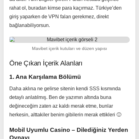
rahat ol, buradan kimse para kaçırmaz. Türkiye’den
giriş yaparken de VPN falan gerekmez, direkt
bağlanabiliyorsun.
Mavibet içerik kutuları ve düzen yapısı
Öne Çıkan İçerik Alanları
1. Ana Karşılama Bölümü
Daha aklına ne gelirse sitenin kendi SSS kısmında
detaylı anlatılmış. Ben de yazımın altında buna
değineceğim zaten az kaldı merak etme, bunlar
herkesin, alttakiler benim gibilerin merak ettikleri 🙂
Mobil Uyumlu Casino – Dilediğiniz Yerden
Oynayı