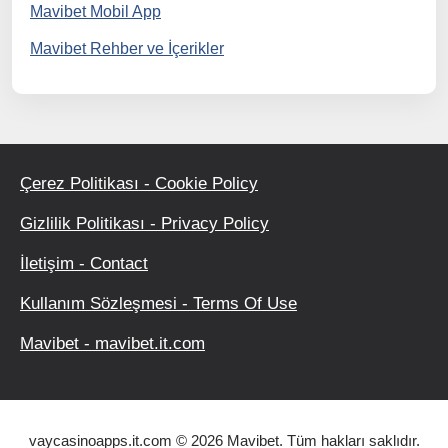
Mavibet Mobil App
Mavibet Rehber ve İçerikler
Çerez Politikası - Cookie Policy
Gizlilik Politikası - Privacy Policy
İletişim - Contact
Kullanım Sözleşmesi - Terms Of Use
Mavibet - mavibet.it.com
vaycasinoapps.it.com © 2026 Mavibet. Tüm hakları saklıdır.