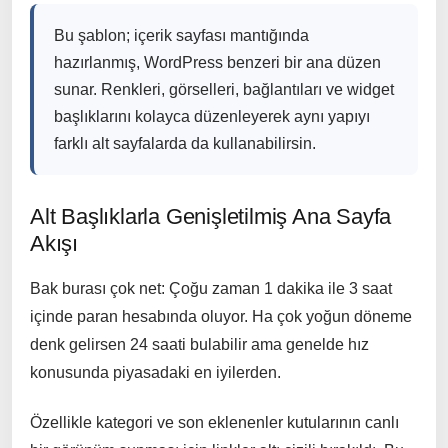
Bu şablon; içerik sayfası mantığında
hazırlanmış, WordPress benzeri bir ana düzen
sunar. Renkleri, görselleri, bağlantıları ve widget
başlıklarını kolayca düzenleyerek aynı yapıyı
farklı alt sayfalarda da kullanabilirsin.
Alt Başlıklarla Genişletilmiş Ana Sayfa
Akışı
Bak burası çok net: Çoğu zaman 1 dakika ile 3 saat
içinde paran hesabında oluyor. Ha çok yoğun döneme
denk gelirsen 24 saati bulabilir ama genelde hız
konusunda piyasadaki en iyilerden.
Özellikle kategori ve son eklenenler kutularının canlı