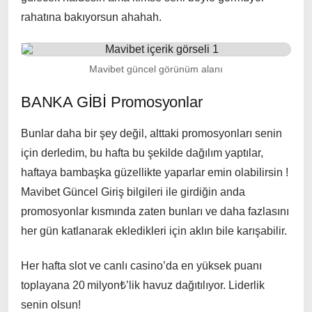
rahatına bakıyorsun ahahah.
Mavibet güncel görünüm alanı
BANKA GİBİ Promosyonlar
Bunlar daha bir şey değil, alttaki promosyonları senin
için derledim, bu hafta bu şekilde dağılım yaptılar,
haftaya bambaşka güzellikte yaparlar emin olabilirsin !
Mavibet Güncel Giriş bilgileri ile girdiğin anda
promosyonlar kısmında zaten bunları ve daha fazlasını
her gün katlanarak ekledikleri için aklın bile karışabilir.
Her hafta slot ve canlı casino’da en yüksek puanı
toplayana 20 milyon₺’lik havuz dağıtılıyor. Liderlik
senin olsun!