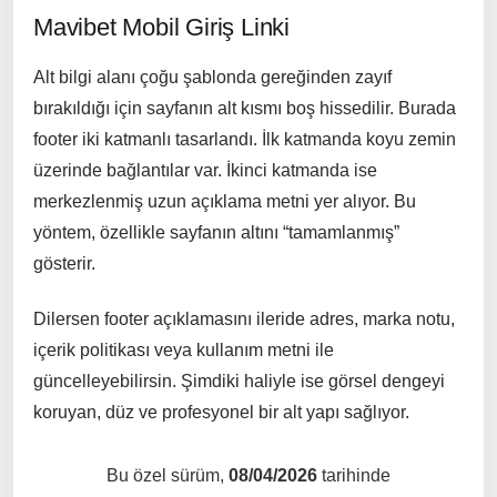
Mavibet Mobil Giriş Linki
Alt bilgi alanı çoğu şablonda gereğinden zayıf
bırakıldığı için sayfanın alt kısmı boş hissedilir. Burada
footer iki katmanlı tasarlandı. İlk katmanda koyu zemin
üzerinde bağlantılar var. İkinci katmanda ise
merkezlenmiş uzun açıklama metni yer alıyor. Bu
yöntem, özellikle sayfanın altını “tamamlanmış”
gösterir.
Dilersen footer açıklamasını ileride adres, marka notu,
içerik politikası veya kullanım metni ile
güncelleyebilirsin. Şimdiki haliyle ise görsel dengeyi
koruyan, düz ve profesyonel bir alt yapı sağlıyor.
Bu özel sürüm,
08/04/2026
tarihinde