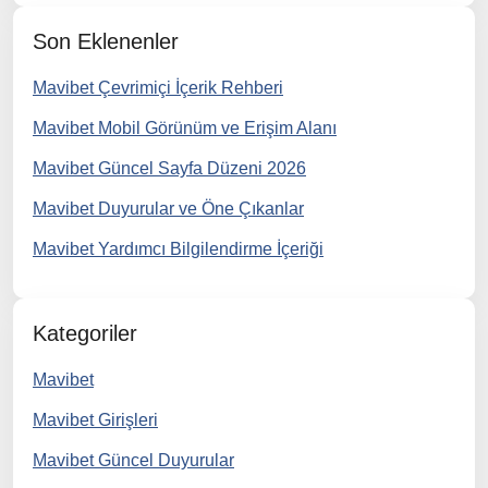
Son Eklenenler
Mavibet Çevrimiçi İçerik Rehberi
Mavibet Mobil Görünüm ve Erişim Alanı
Mavibet Güncel Sayfa Düzeni 2026
Mavibet Duyurular ve Öne Çıkanlar
Mavibet Yardımcı Bilgilendirme İçeriği
Kategoriler
Mavibet
Mavibet Girişleri
Mavibet Güncel Duyurular