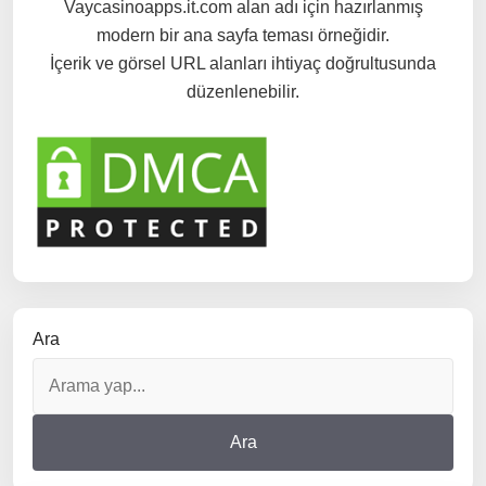
Vaycasinoapps.it.com alan adı için hazırlanmış
modern bir ana sayfa teması örneğidir.
İçerik ve görsel URL alanları ihtiyaç doğrultusunda
düzenlenebilir.
Ara
Ara