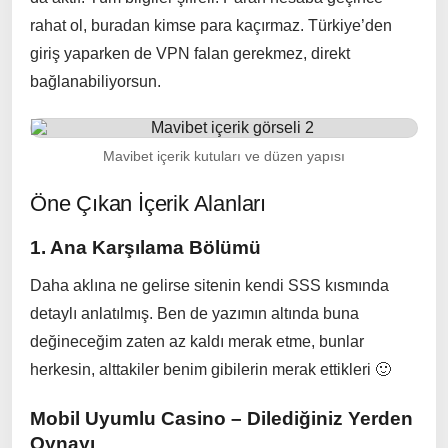
rahat ol, buradan kimse para kaçırmaz. Türkiye’den
giriş yaparken de VPN falan gerekmez, direkt
bağlanabiliyorsun.
Mavibet içerik kutuları ve düzen yapısı
Öne Çıkan İçerik Alanları
1. Ana Karşılama Bölümü
Daha aklına ne gelirse sitenin kendi SSS kısmında
detaylı anlatılmış. Ben de yazımın altında buna
değineceğim zaten az kaldı merak etme, bunlar
herkesin, alttakiler benim gibilerin merak ettikleri 🙂
Mobil Uyumlu Casino – Dilediğiniz Yerden
Oynayı