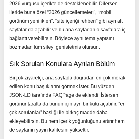
2026 vurgusu içerikte de desteklenebilir. Dilersen
ileride buna özel “2026 güncellemeleri”, “mobil
görünüm yenilikleri”, “site içeriği rehberi” gibi ayrı alt
sayfalar da açabilir ve bu ana sayfadan o sayfalara iç
bağlantı verebilirsin. Böylece aynı tema yapısını
bozmadan tüm siteyi genişletmiş olursun.
Sık Sorulan Konulara Ayrılan Bölüm
Birçok ziyaretçi, ana sayfada doğrudan en çok merak
edilen konu başlıklarını görmek ister. Bu yüzden
JSON-LD tarafında FAQPage de eklendi. İstersen
görünür tarafta da bunun için ayrı bir kutu açabilir, “en
çok sorulanlar” başlığı ile birkaç madde daha
ekleyebilirsin. Bu hem içerik yoğunluğunu artırır hem
de sayfanın yayın kalitesini yükseltir.