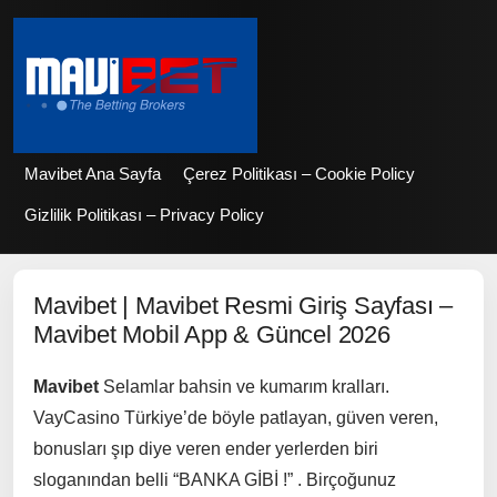
Mavibet Ana Sayfa
Çerez Politikası – Cookie Policy
Gizlilik Politikası – Privacy Policy
Mavibet | Mavibet Resmi Giriş Sayfası –
Mavibet Mobil App & Güncel 2026
Mavibet
Selamlar bahsin ve kumarım kralları.
VayCasino Türkiye’de böyle patlayan, güven veren,
bonusları şıp diye veren ender yerlerden biri
sloganından belli “BANKA GİBİ !” . Birçoğunuz