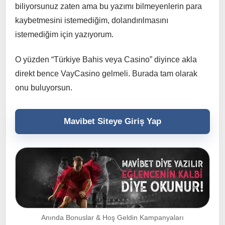
biliyorsunuz zaten ama bu yazımı bilmeyenlerin para
kaybetmesini istemediğim, dolandırılmasını
istemediğim için yazıyorum.
O yüzden “Türkiye Bahis veya Casino” diyince akla
direkt bence VayCasino gelmeli. Burada tam olarak
onu buluyorsun.
Mavibet Siteye Giriş Yap
Anında Bonuslar & Hoş Geldin Kampanyaları