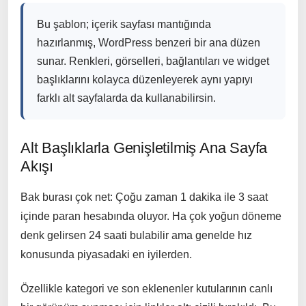
Bu şablon; içerik sayfası mantığında
hazırlanmış, WordPress benzeri bir ana düzen
sunar. Renkleri, görselleri, bağlantıları ve widget
başlıklarını kolayca düzenleyerek aynı yapıyı
farklı alt sayfalarda da kullanabilirsin.
Alt Başlıklarla Genişletilmiş Ana Sayfa
Akışı
Bak burası çok net: Çoğu zaman 1 dakika ile 3 saat
içinde paran hesabında oluyor. Ha çok yoğun döneme
denk gelirsen 24 saati bulabilir ama genelde hız
konusunda piyasadaki en iyilerden.
Özellikle kategori ve son eklenenler kutularının canlı