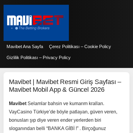
Mavibet Ana Sayfa
Çerez Politikası – Cookie Policy
Gizlilik Politikası – Privacy Policy
Mavibet | Mavibet Resmi Giriş Sayfası –
Mavibet Mobil App & Güncel 2026
Mavibet
Selamlar bahsin ve kumarım kralları.
VayCasino Türkiye’de böyle patlayan, güven veren,
bonusları şıp diye veren ender yerlerden biri
sloganından belli “BANKA GİBİ !” . Birçoğunuz