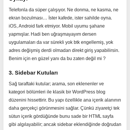
Telefonla da süper çalışıyor. Ne donma, ne kasma, ne
ekran bozulması… İster kafede, ister sahilde oyna.
iOS, Android fark etmiyor. Mobil uyumu şahane
yapmışlar. Hadi ben uğraşmayayım dersen
uygulamaları da var sürekli yok btk engellemiş, yok
adres değişmiş derdi olmadan direkt giriş yapabilirsin.
Benim için en güzel yanı da bu zaten değil mi ?
3. Sidebar Kutuları
Sağ taraftaki kutular; arama, son eklenenler ve
kategori bölümleri ile klasik bir WordPress blog
düzenini hissettirir. Bu yapı özellikle ana içerik alanının
daha gerçekçi görünmesini sağlar. Çünkü ziyaretçi tek
sütun içerik gördüğünde bunu sade bir HTML sayfa
gibi algılayabilir; ancak sidebar eklendiğinde doğrudan