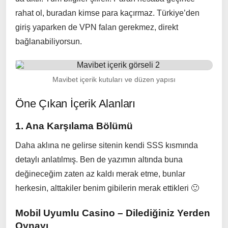
rahat ol, buradan kimse para kaçırmaz. Türkiye’den
giriş yaparken de VPN falan gerekmez, direkt
bağlanabiliyorsun.
Mavibet içerik kutuları ve düzen yapısı
Öne Çıkan İçerik Alanları
1. Ana Karşılama Bölümü
Daha aklına ne gelirse sitenin kendi SSS kısmında
detaylı anlatılmış. Ben de yazımın altında buna
değineceğim zaten az kaldı merak etme, bunlar
herkesin, alttakiler benim gibilerin merak ettikleri 🙂
Mobil Uyumlu Casino – Dilediğiniz Yerden
Oynayı