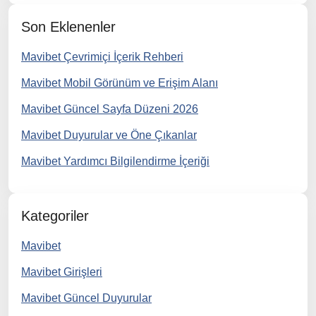
Son Eklenenler
Mavibet Çevrimiçi İçerik Rehberi
Mavibet Mobil Görünüm ve Erişim Alanı
Mavibet Güncel Sayfa Düzeni 2026
Mavibet Duyurular ve Öne Çıkanlar
Mavibet Yardımcı Bilgilendirme İçeriği
Kategoriler
Mavibet
Mavibet Girişleri
Mavibet Güncel Duyurular