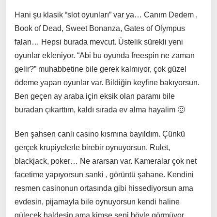
Hani şu klasik “slot oyunları” var ya… Canım Dedem ,
Book of Dead, Sweet Bonanza, Gates of Olympus
falan… Hepsi burada mevcut. Üstelik sürekli yeni
oyunlar ekleniyor. “Abi bu oyunda freespin ne zaman
gelir?” muhabbetine bile gerek kalmıyor, çok güzel
ödeme yapan oyunlar var. Bildiğin keyfine bakıyorsun.
Ben geçen ay araba için eksik olan paramı bile
buradan çıkarttım, kaldı sırada ev alma hayalim 🙂
Ben şahsen canlı casino kısmına bayıldım. Çünkü
gerçek krupiyelerle birebir oynuyorsun. Rulet,
blackjack, poker… Ne ararsan var. Kameralar çok net
facetime yapıyorsun sanki , görüntü şahane. Kendini
resmen casinonun ortasında gibi hissediyorsun ama
evdesin, pijamayla bile oynuyorsun kendi haline
gülecek haldesin ama kimse seni böyle görmüyor