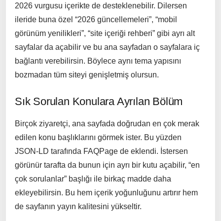
2026 vurgusu içerikte de desteklenebilir. Dilersen
ileride buna özel “2026 güncellemeleri”, “mobil
görünüm yenilikleri”, “site içeriği rehberi” gibi ayrı alt
sayfalar da açabilir ve bu ana sayfadan o sayfalara iç
bağlantı verebilirsin. Böylece aynı tema yapısını
bozmadan tüm siteyi genişletmiş olursun.
Sık Sorulan Konulara Ayrılan Bölüm
Birçok ziyaretçi, ana sayfada doğrudan en çok merak
edilen konu başlıklarını görmek ister. Bu yüzden
JSON-LD tarafında FAQPage de eklendi. İstersen
görünür tarafta da bunun için ayrı bir kutu açabilir, “en
çok sorulanlar” başlığı ile birkaç madde daha
ekleyebilirsin. Bu hem içerik yoğunluğunu artırır hem
de sayfanın yayın kalitesini yükseltir.