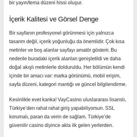
bir yayın/tema düzeni hissi oluşur.
İçerik Kalitesi ve Görsel Denge
Bir sayfanın profesyonel görünmesi için yalnızca
tasarım değil, içerik yoğunluğu da önemlidir. Çok kısa
metinler ve boş alanlar sayfayı amatör gösterir. Bu
nedenle buradaki içerik alanları genişletildi ve daha
doğal akışlı metinlerle dolduruldu. Her bölümün kendi
içinde bir amacı var: marka görünümü, mobil erişim,
sayfa düzeni, kategori mantığı ve güncel bilgilendirme.
Kesinlikle evet kanka! VayCasino uluslararası lisanslı,
Türkiye’den rahat rahat giriş yapabiliyorsun. SSL
korumalı, paran da verin de sağlam. Türkiye’de
güvenilir casino diyince akla ilk gelen yerlerden.